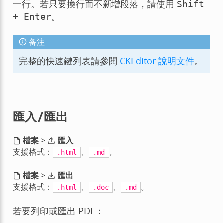
一行。若只要換行而不新增段落，請使用
Shift
。
+
Enter
备注
完整的快速鍵列表請參閱
CKEditor 說明文件
。
匯入/匯出
檔案
>
匯入
支援格式：
、
。
.html
.md
檔案
>
匯出
支援格式：
、
、
。
.html
.doc
.md
若要列印或匯出 PDF：