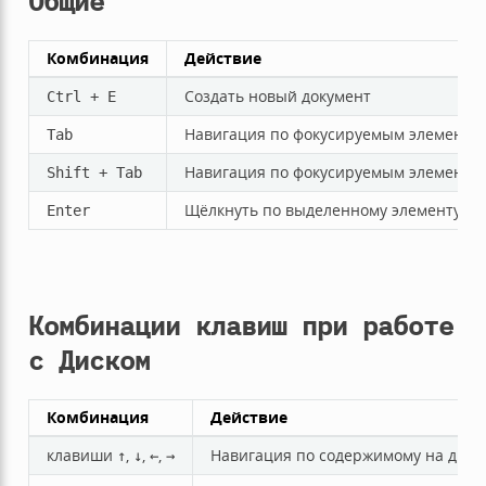
Общие
Комбинация
Действие
Создать новый документ
Ctrl
+
E
Навигация по фокусируемым элемента
Tab
Навигация по фокусируемым элемента
Shift
+
Tab
Щёлкнуть по выделенному элементу
Enter
Комбинации клавиш при работе
с Диском
Комбинация
Действие
клавиши
,
,
,
Навигация по содержимому на диск
↑
↓
←
→