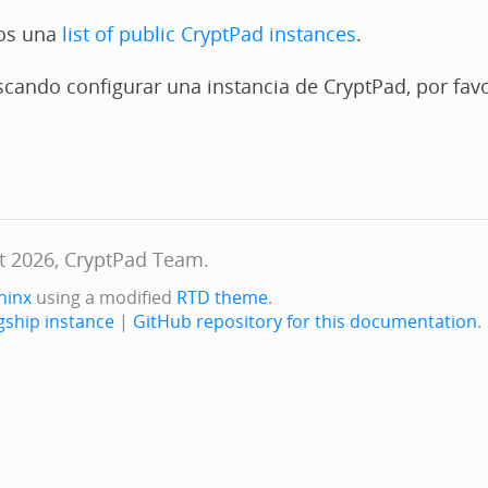
os una
list of public CryptPad instances
.
scando configurar una instancia de CryptPad, por fav
t 2026, CryptPad Team.
hinx
using a modified
RTD theme
.
gship instance
|
GitHub repository for this documentation
.