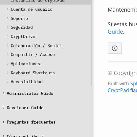
Instancias de CryptPad
Mantenem
Cuenta de usuario
Soporte
Si estás bu
Seguridad
Guide
.
CryptDrive
Colaboración / Social
Compartir / Acceso
Aplicaciones
© Copyrigh
Keyboard Shortcuts
Accesibilidad
Built with
Sp
CryptPad fla
Administrator Guide
Developer Guide
Preguntas frecuentes
Cómo contribuir