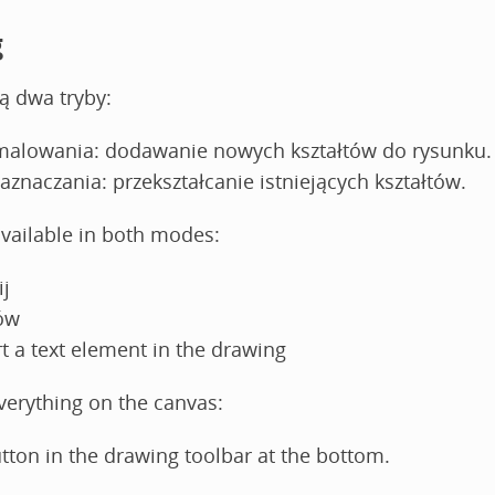
g
ą dwa tryby:
malowania: dodawanie nowych kształtów do rysunku.
aznaczania: przekształcanie istniejących kształtów.
vailable in both modes:
ij
ów
rt a text element in the drawing
verything on the canvas:
tton in the drawing toolbar at the bottom.