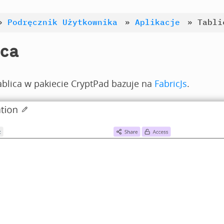
»
Podręcznik Użytkownika
»
Aplikacje
»
Tabli
ca
ablica w pakiecie CryptPad bazuje na
FabricJs
.