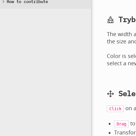
How to contribute
Tryb
The width a
the size an
Color is se
select a ne
Sele
on a
Click
to
Drag
Transfor