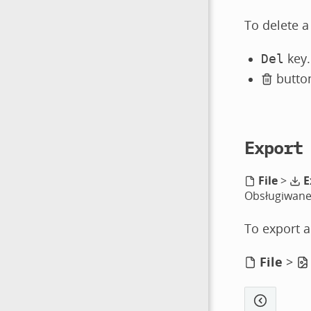
To delete a
key.
Del
button
Export
File
>
E
Obsługiwane
To export a
File
>