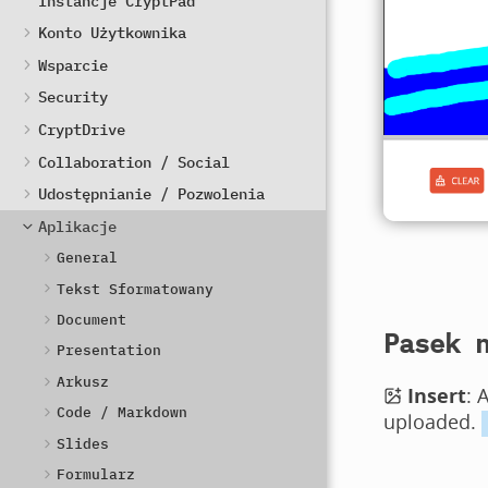
Instancje CryptPad
Konto Użytkownika
Wsparcie
Security
CryptDrive
Collaboration / Social
Udostępnianie / Pozwolenia
Aplikacje
General
Tekst Sformatowany
Document
Pasek 
Presentation
Arkusz
Insert
: 
Code / Markdown
uploaded.
Slides
Formularz