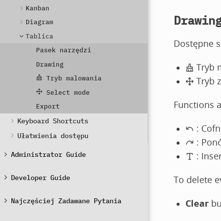
Kanban
Drawin
Diagram
Tablica
Dostępne s
Pasek narzędzi
Drawing
Tryb 
Tryb malowania
Tryb z
Select mode
Functions a
Export
Keyboard Shortcuts
: Cofn
Ułatwienia dostępu
: Pon
Administrator Guide
: Inse
Developer Guide
To delete e
Najczęściej Zadawane Pytania
Clear
bu